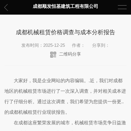
成都顺发恒基建筑工程有限公司
成都机械租赁价格调查与成本分析报告
发布时间：2025-12-25
作者：
分享到：
二维码分享
大家好，我是企业网站的内容编辑。.近，我们对成都
地区的机械租赁市场进行了一次深入调查，并对相关成本进
行了仔细分析。通过这次调查，我们希望为您提供一份更..
的成都机械租赁行业现状报告。
在成都这座繁荣发展的城市，机械租赁市场竞争日益激