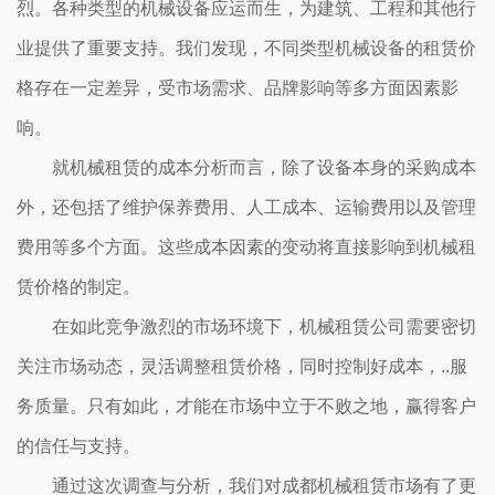
烈。各种类型的机械设备应运而生，为建筑、工程和其他行
业提供了重要支持。我们发现，不同类型机械设备的租赁价
格存在一定差异，受市场需求、品牌影响等多方面因素影
响。
就机械租赁的成本分析而言，除了设备本身的采购成本
外，还包括了维护保养费用、人工成本、运输费用以及管理
费用等多个方面。这些成本因素的变动将直接影响到机械租
赁价格的制定。
在如此竞争激烈的市场环境下，机械租赁公司需要密切
关注市场动态，灵活调整租赁价格，同时控制好成本，..服
务质量。只有如此，才能在市场中立于不败之地，赢得客户
的信任与支持。
通过这次调查与分析，我们对成都机械租赁市场有了更